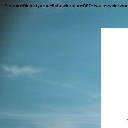
Terapia-Dialektyczno-Behawioralna-DBT-twoje-zycie-war